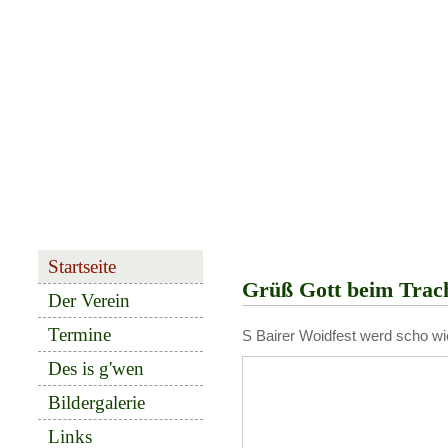
Startseite
Grüß Gott beim Trach
Der Verein
Termine
S Bairer Woidfest werd scho wie
Des is g'wen
Bildergalerie
Links