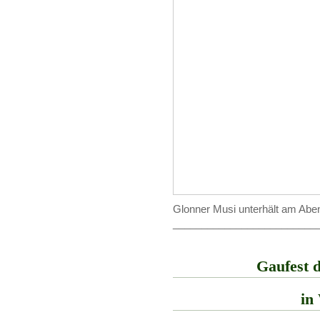
Glonner Musi unterhält am Abe
_________________________
Gaufest 
in