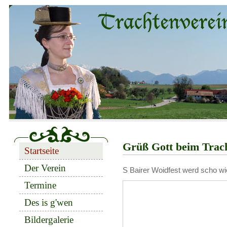
Grüß Gott beim Trach
Startseite
Der Verein
S Bairer Woidfest werd scho wie
Termine
Des is g'wen
Bildergalerie