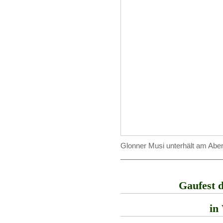
Glonner Musi unterhält am Abe
_________________________
Gaufest 
in